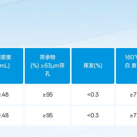
观密度
筛余物
160
/mL)
(%) ≥63μm筛
挥发(%)
白 度
孔
.48
≥95
<0.3
≥7
.48
≥95
<0.3
≥7