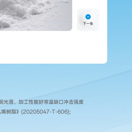
下一张
圆润光滑、加工性能好常温缺口冲击强度
脂》(20205047-T-606);