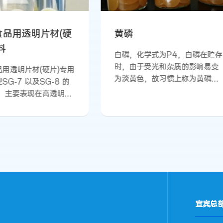
磷
高聚合度树脂产品
，化学式为P4，白磷在贮存
高聚合度树脂产品是海丰和
由于受光和杂质的影响易变
早开发的特种树脂，已有十
黄色，故习惯上称为黄磷。
的研究、工业化生产以及 
观为黄色蜡状固体，质软，
验，目前主要工业化量产型
度1.82 (20℃)，熔点
HP-2500、HP-2000、H
.1℃，沸点280℃。不溶于
1800 等，产品品质对标乙烯 法
微溶于醇，溶于液碱、苯、
标杆产品，属于电石法中较
、氯仿、甲苯，易溶于二硫
端产品，且应用成熟。与普
化碳。易燃，在34℃即自行
PVC相比，高聚合度PVC
。必须贮存在水中，其活泼
量高，分子链长且卷曲性大
赤磷大，与卤素、氧能直接
子链间的缠结点增多，结晶
，生成相应的卤化物或氧化
较通用型PVC 树脂高，从
并放出大量的热。有恶臭，
高聚合度PVC 分子链间的
宜宾总
。