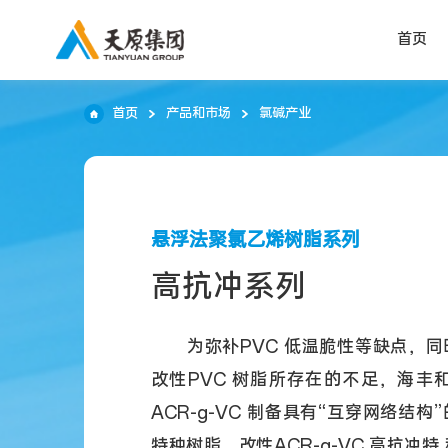
首页
首页
产品和市场
氯碱产业
悬浮法聚氯乙烯树脂系列
高抗冲系列
为弥补PVC 低温脆性等缺点，
改性PVC 树脂所存在的不足，海丰
ACR-g-VC 制备具有“互穿网络结构
特种树脂。改性ACR-g-VC 高抗冲特