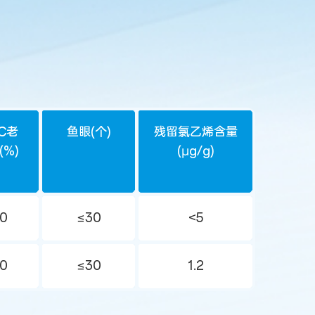
℃老
鱼眼(个)
残留氯乙烯含量
(%)
(μg/g)
0
≤30
<5
0
≤30
1.2