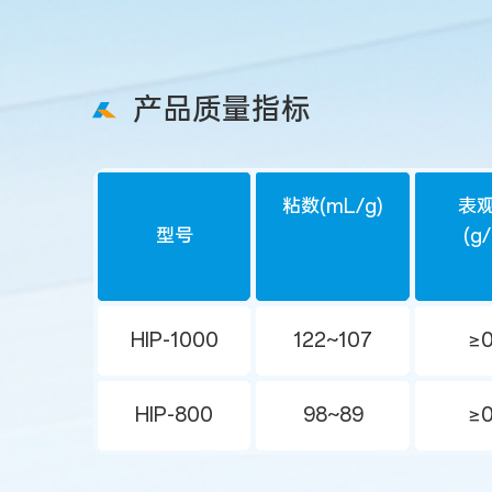
产品质量指标
粘数(mL/g)
表
型号
(g
HIP-1000
122~107
≥0
HIP-800
98~89
≥0