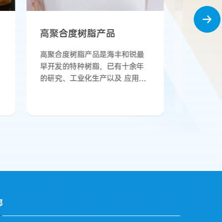
超低聚合度树脂
锐最
海丰和锐超低聚合度树脂量产的
余年
产品牌号为LP-400。
应用经
号有
P-
为高
通
其分子
，分
度也
而使
作用力
部