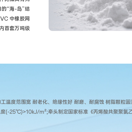
的“海-岛”结
-VC 中橡胶网
内首套万吨级
加工温度范围宽 耐老化、绝缘性好 耐磨、耐腐蚀 树脂颗粒
强度(-25℃)>10kJ/m²;牵头制定国家标准《丙烯酸共聚聚氯乙烯树