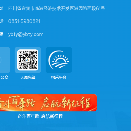
址
四川省宜宾市临港经济技术开发区港园路西段61号
话
0831-5980821
箱
ybty@ybty.com
信公众
天原先锋
招采平台
奋斗百年路 启航新征程