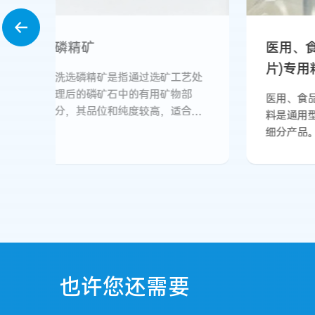
医用、食品用透明片材(硬
黄
片)专用料
白磷
时，
医用、食品用透明片材(硬片)专用
为淡
料是通用型SG-7 以及SG-8 的
其外
细分产品。 主要表现在高透明
相对密
性、 Haze 和YI值低、易于塑
44
化、加工熔融粘度低、“晶点”
水，
少、热稳定 性 好 。
乙醚
二硫
燃烧
性比
反应
物，
也许您还需要
极毒