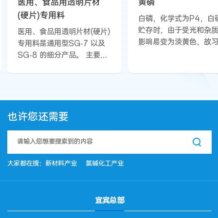
医用、食品用透明片材
黄磷
(硬片)专用料
白磷，化学式为P4，白
贮存时，由于受光和杂
医用、食品用透明片材(硬片)
影响易变为淡黄色，故
专用料是通用型SG-7 以及
上称为黄磷。其外观为
SG-8 的细分产品。 主要表
蜡状固体，质软，相对
现在高透明性、 Haze 和YI
1.82 (20℃)，熔点44.
值低、易于塑化、加工熔融
沸点280℃。不溶于水
粘度低、“晶点”少、热稳定
溶于醇，溶于液碱、苯
性 好 。
醚、氯仿、甲苯，易溶
也许您还需要
硫二硫化碳。易燃，在3
即自行燃烧。必须贮存
中，其活泼性比赤磷大
卤素、氧能直接反应，
大家都在搜：
新材料产业
氯碱化工产业
相应的卤化物或氧化物
放出大量的热。有恶臭
毒。
宜宾总部