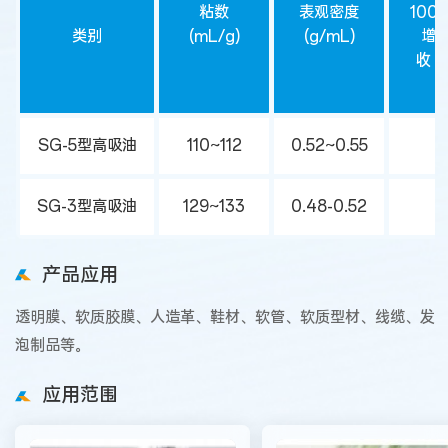
粘数
表观密度
100
类别
(mL/g)
(g/mL)
增
收 量 
SG-5型高吸油
110~112
0.52~0.55
>
SG-3型高吸油
129~133
0.48-0.52
>
产品应用
透明膜、软质胶膜、人造革、鞋材、软管、软质型材、线缆、发
泡制品等。
应用范围