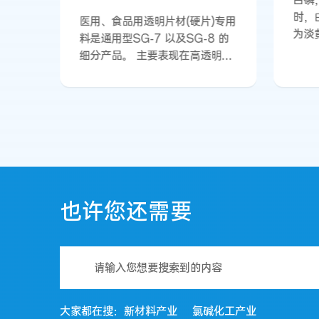
白磷
时，
医用、食品用透明片材(硬片)专用
为淡
料是通用型SG-7 以及SG-8 的
其外
细分产品。 主要表现在高透明
相对密
性、 Haze 和YI值低、易于塑
44
化、加工熔融粘度低、“晶点”
水，
少、热稳定 性 好 。
乙醚
二硫
燃烧
性比
反应
物，
也许您还需要
极毒
大家都在搜：
新材料产业
氯碱化工产业