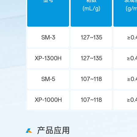
型号
粘数
表观
(mL/g)
(g/
SM-3
127~135
≥0.
XP-1300H
127~135
≥0.
SM-5
107~118
≥0.
XP-1000H
107~118
≥0.
产品应用