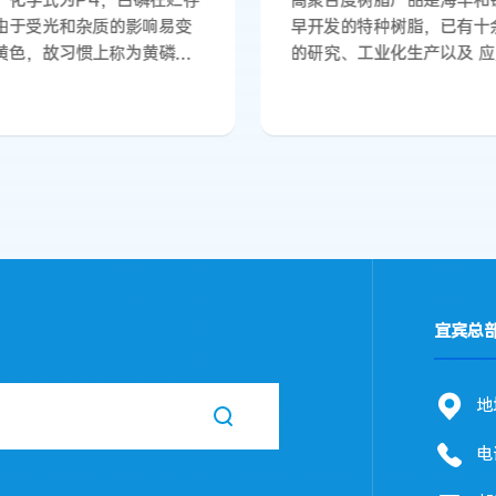
，化学式为P4，白磷在贮存
高聚合度树脂产品是海丰和
由于受光和杂质的影响易变
早开发的特种树脂，已有十
黄色，故习惯上称为黄磷。
的研究、工业化生产以及 
观为黄色蜡状固体，质软，
验，目前主要工业化量产型
度1.82 (20℃)，熔点
HP-2500、HP-2000、H
.1℃，沸点280℃。不溶于
1800 等，产品品质对标乙烯 法
微溶于醇，溶于液碱、苯、
标杆产品，属于电石法中较
、氯仿、甲苯，易溶于二硫
端产品，且应用成熟。与普
化碳。易燃，在34℃即自行
PVC相比，高聚合度PVC
。必须贮存在水中，其活泼
量高，分子链长且卷曲性大
赤磷大，与卤素、氧能直接
子链间的缠结点增多，结晶
，生成相应的卤化物或氧化
较通用型PVC 树脂高，从
并放出大量的热。有恶臭，
高聚合度PVC 分子链间的
宜宾总
。
地
电