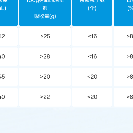
密度
100g树脂的增塑
杂质粒子数
白
mL)
剂
(个)
(%
吸收量(g)
42
>25
<16
>
40
>28
<16
>
45
>20
<20
>
40
>22
<20
>