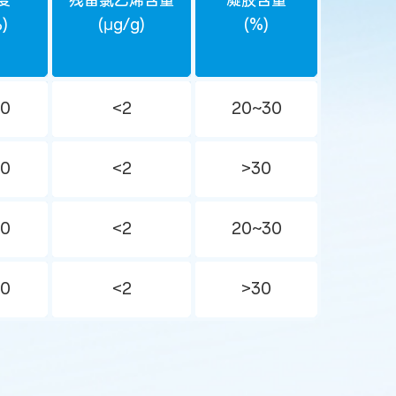
度
残留氯乙烯含量
凝胶含量
)
(μg/g)
(%)
80
<2
20~30
80
<2
>30
80
<2
20~30
80
<2
>30