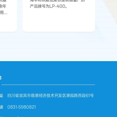
锐最
海丰和锐超低聚合度树脂量产的
余年
产品牌号为LP-400。
应用经
号有
P-
为高
通
其分子
，分
度也
而使
作用力
部
址
四川省宜宾市临港经济技术开发区港园路西段61号
话
0831-5980821