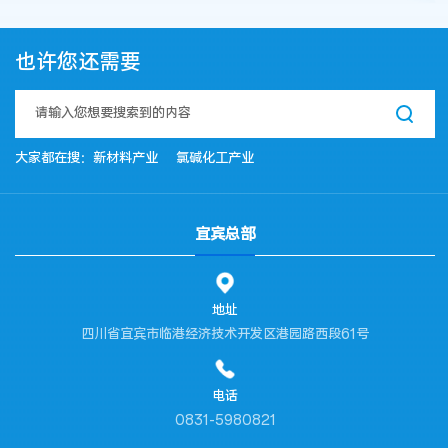
沸点280℃。不溶于水，微
溶于醇，溶于液碱、苯、乙
醚、氯仿、甲苯，易溶于二
也许您还需要
硫二硫化碳。易燃，在34℃
即自行燃烧。必须贮存在水
中，其活泼性比赤磷大，与
卤素、氧能直接反应，生成
大家都在搜：
新材料产业
氯碱化工产业
相应的卤化物或氧化物，并
放出大量的热。有恶臭，极
毒。
宜宾总部
地址
四川省宜宾市临港经济技术开发区港园路西段61号
电话
0831-5980821