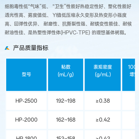
细胞毒性低“气味”低、 “卫生”性能好热稳定性好、塑化性能好
透光性高、雾度值低、 YI值低压缩永久变形及热变形小强度
高、回弹性优异、 耐磨性、抗撕裂性强、耐蠕变性能佳、耐候
耐油性佳、是热塑性弹性体(HPVC-TPE) 的理想基体树脂。
产品质量指标
粘数
表观密度
10
型号
(mL/g)
(g/mL)
增塑
量
HP-2500
192~198
≥0.38
HP-2000
162~168
≥0.42
HP-1800
152~158
≥0.42