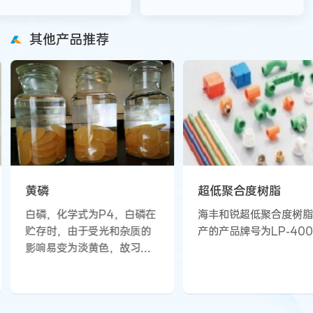
其他产品推荐
黄磷
超低聚合度树脂
白磷，化学式为P4，白磷在
海丰和锐超低聚合度树
贮存时，由于受光和杂质的
产的产品牌号为LP-40
影响易变为淡黄色，故习惯
上称为黄磷。其外观为黄色
蜡状固体，质软，相对密度
1.82 (20℃)，熔点44.1℃，