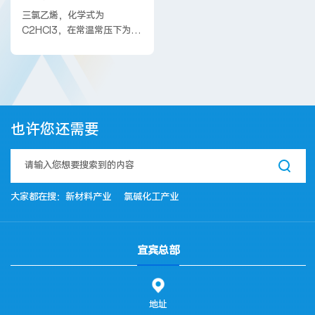
三氯乙烯，化学式为
C2HCl3，在常温常压下为无
杂质可见的无色透明液体，可
燃，难溶于水，溶于乙醇、乙
醚等。I型主要用于化工生产原
料，II型主要用于工业清洗。
也许您还需要
大家都在搜：
新材料产业
氯碱化工产业
宜宾总部
地址