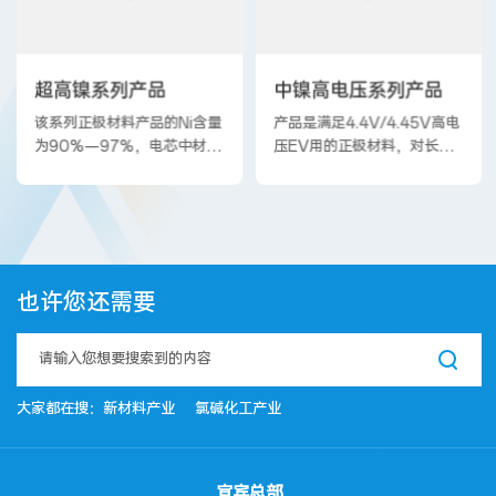
低温条件下的新能源汽车中。
超高镍系列产品
中镍高电压系列产品
该系列正极材料产品的Ni含量
产品是满足4.4V/4.45V高电
为90%—97%，电芯中材料
压EV用的正极材料，对长寿
容量可以满足
命、快充、低 SOC 下功率性
210mAh/g~235mAh/g的
能等不同系列产品进行不同设
不同需求，具有能量密度高、
计，可广泛满足新能源汽车长
循环寿命好等优点。产品可以
续航里程、4C—6C超级快
同时兼顾EV和高倍率电动工
充、增程式新能源低SOC下
具的各种要求。
电池高功率性能等不同场景的
也许您还需要
需求。
大家都在搜：
新材料产业
氯碱化工产业
宜宾总部