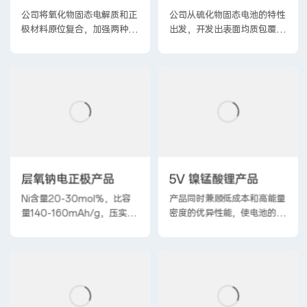
公司将氧化物固态电解质和正
公司从硫化物固态电池的特性
极材料原位复合，加强两种材
出发，开发出表面均质包覆的
料固固界面的接触，提高了材
正极材料，具有与硫化物固态
料和固态电解质的离子传输，
电解质兼容、副反应少等优
使材料具备大倍率放电的优良
点。均质包覆的固氧材料，可
特性。
以均匀包覆在材料表面，稳定
材料表面的氧原子。在硫化物
体系中，产品循环寿命可以达
到500—1000次。在硫化物
体系中保证新能源汽车可充电
次数达到1000 次以上。
层氧钠电正极产品
5V 镍锰酸锂产品
Ni含量20-30mol%，比容
产品同时兼顾低成本和高能量
量140-160mAh/g，压实密
密度的优异性能，使电池的单
度≥3.2g/cm3，具有宽温
位瓦时成本具备和磷 酸铁锂
域、高安全等特点；可应用于
竞争的优势，其能量密度高于
A0级新能源汽车、电动两轮
NCM5系高电压正极材料产
车。
品。产品具有低成本、高能量
密度、长循环、高安全等特
性，可广泛应用于中低续航或