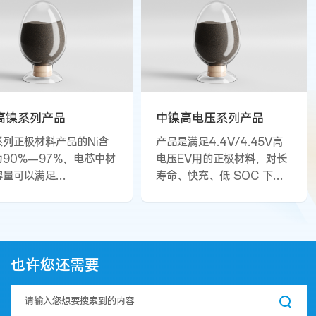
高镍系列产品
中镍高电压系列产品
系列正极材料产品的Ni含
产品是满足4.4V/4.45V高
为90%—97%，电芯中材
电压EV用的正极材料，对长
容量可以满足
寿命、快充、低 SOC 下功
0mAh/g~235mAh/g的
率性能等不同系列产品进行
同需求，具有能量密度
不同设计，可广泛满足新能
、循环寿命好等优点。产
源汽车长续航里程、4C—
可以同时兼顾EV和高倍率
6C超级快充、增程式新能源
动工具的各种要求。
低SOC下电池高功率性能等
也许您还需要
不同场景的需求。