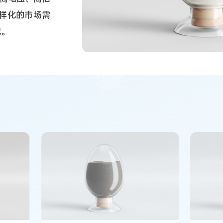
样化的市场需
域。