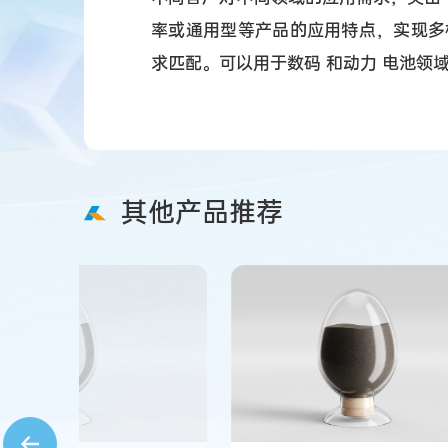
率或通用型等产品的应用特点，实现多
求匹配。可以用于数码 和动力 电池领
其他产品推荐