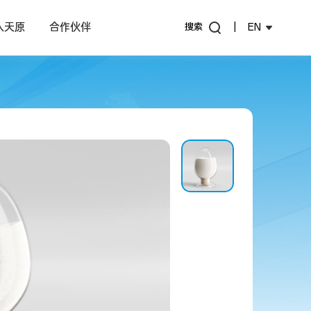
入天原
合作伙伴
搜索
|
EN