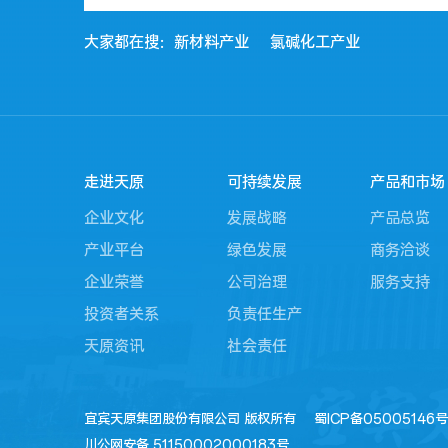
大家都在搜：
新材料产业
氯碱化工产业
走进天原
可持续发展
产品和市场
企业文化
发展战略
产品总览
产业平台
绿色发展
商务洽谈
企业荣誉
公司治理
服务支持
投资者关系
负责任生产
天原资讯
社会责任
宜宾天原集团股份有限公司 版权所有
蜀ICP备05005146号
川公网安备 51150002000183号