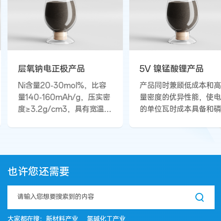
层氧钠电正极产品
5V 镍锰酸锂产品
Ni含量20-30mol%，比容
产品同时兼顾低成本和
量140-160mAh/g，压实密
量密度的优异性能，使
度≥3.2g/cm3，具有宽温
的单位瓦时成本具备和磷
域、高安全等特点；可应用
铁锂竞争的优势，其能
于A0级新能源汽车、电动两
度高于NCM5系高电压
轮车。
材料产品。产品具有低
本、高能量密度、长循
高安全等特性，可广泛
也许您还需要
于中低续航或低温条件
新能源汽车中。
大家都在搜：
新材料产业
氯碱化工产业