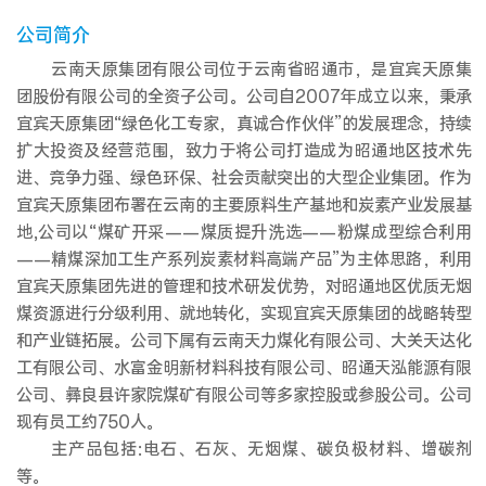
公司简介
云南天原集团有限公司位于云南省昭通市，是宜宾天原集
团股份有限公司的全资子公司。公司自2007年成立以来，秉承
宜宾天原集团“绿色化工专家，真诚合作伙伴”的发展理念，持续
扩大投资及经营范围，致力于将公司打造成为昭通地区技术先
进、竞争力强、绿色环保、社会贡献突出的大型企业集团。作为
宜宾天原集团布署在云南的主要原料生产基地和炭素产业发展基
地,公司以“煤矿开采——煤质提升洗选——粉煤成型综合利用
——精煤深加工生产系列炭素材料高端产品”为主体思路，利用
宜宾天原集团先进的管理和技术研发优势，对昭通地区优质无烟
煤资源进行分级利用、就地转化，实现宜宾天原集团的战略转型
和产业链拓展。公司下属有云南天力煤化有限公司、大关天达化
工有限公司、水富金明新材料科技有限公司、昭通天泓能源有限
公司、彝良县许家院煤矿有限公司等多家控股或参股公司。公司
现有员工约750人。
主产品包括:电石、石灰、无烟煤、碳负极材料、增碳剂
等。