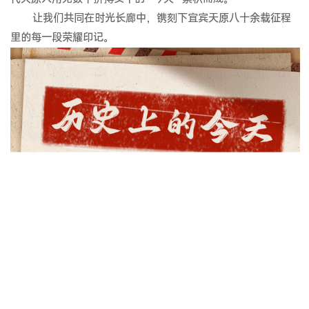
让我们共同在时光长廊中，镌刻下宜宾天原八十余载征程
里的每一段荣耀印记。