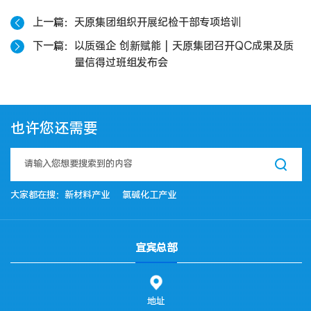
上一篇
天原集团组织开展纪检干部专项培训
下一篇
以质强企 创新赋能 | 天原集团召开QC成果及质
量信得过班组发布会
也许您还需要
大家都在搜：
新材料产业
氯碱化工产业
宜宾总部
地址