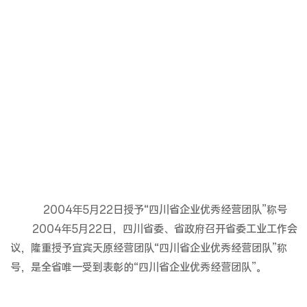
2004年5月22日授予“四川省企业优秀经营团队”称号
2004年5月22日，四川省委、省政府召开省委工业工作会
议，隆重授予宜宾天原经营团队“四川省企业优秀经营团队”称
号，是全省唯一受到表彰的“四川省企业优秀经营团队”。