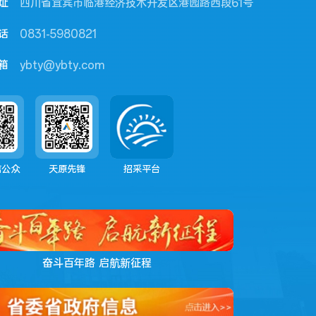
址
四川省宜宾市临港经济技术开发区港园路西段61号
话
0831-5980821
箱
ybty@ybty.com
信公众
天原先锋
招采平台
奋斗百年路 启航新征程