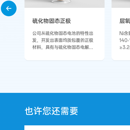
层氧钠电正极产品
5
Ni含量20-30mol%，比容量
产
140-160mAh/g，压实密度
度
≥3.2g/cm3，具有宽温域、高安
时
全等特点；可应用于A0级新能源
势
汽车、电动两轮车。
电
成
安
续
中
也许您还需要