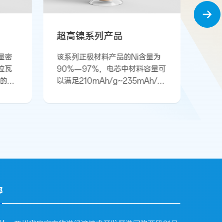
中镍高电压系列产品
含量为
产品是满足4.4V/4.45V高电压
料容量可
EV用的正极材料，对长寿命、快
Ah/g
充、低 SOC 下功率性能等不同
度高、
系列产品进行不同设计，可广泛
可以同
满足新能源汽车长续航里程、4C
具的各
—6C超级快充、增程式新能源低
SOC下电池高功率性能等不同场
景的需求。
部