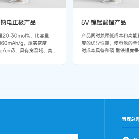
V 镍锰酸锂产品
超高镍系列产品
品同时兼顾低成本和高能量密
该系列正极材料产品的Ni
的优异性能，使电池的单位瓦
90%—97%，电芯中材
成本具备和磷 酸铁锂竞争的优
以满足210mAh/g~235m
，其能量密度高于NCM5系高
的不同需求，具有能量密
压正极材料产品。产品具有低
循环寿命好等优点。产品
本、高能量密度、长循环、高
时兼顾EV和高倍率电动工
全等特性，可广泛应用于中低
种要求。
航或低温条件下的新能源汽车
。
宜宾总