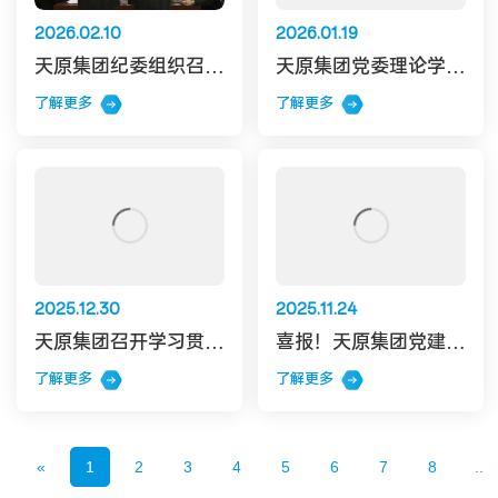
2026.02.10
2026.01.19
天原集团纪委组织召开2025年度纪检工作总结会暨家庭助廉座谈会
天原集团党委理论学习中心组召开“树立正确政绩观、科学谋划‘十五五’”专题学习研讨会
了解更多
了解更多
2025.12.30
2025.11.24
天原集团召开学习贯彻党的二十届四中全会精神专题宣讲会
喜报！天原集团党建成果获评全国“企业文化建设与管理”典型案例
了解更多
了解更多
«
1
2
3
4
5
6
7
8
...