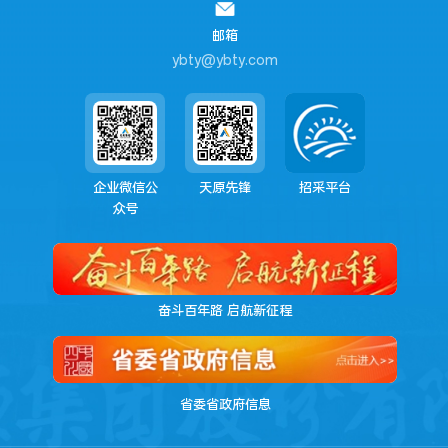
邮箱
ybty@ybty.com
企业微信公
天原先锋
招采平台
众号
奋斗百年路 启航新征程
省委省政府信息