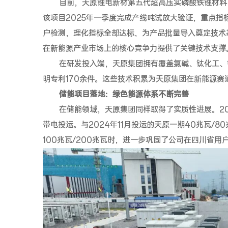
目前，天原锂电新材第五代超高压实磷酸铁锂材料
该项目2025年一季度完成产线吨试放大验证，重点
户检测，理化指标全部达标，为产品批量导入奠定技术
在新能源产业市场上的核心竞争力提供了关键技术支撑
在研发投入端，天原集团拥有覆盖氯碱、钛化工、
明专利170余件。这些技术积累为天原集团在新能源赛
储能项目落地：绿色能源体系不断完善
在储能领域，天原集团同样取得了实质性进展。202
带电投运。与2024年11月投运的天原一期40兆瓦/
100兆瓦/200兆瓦时，进一步巩固了公司在四川省用