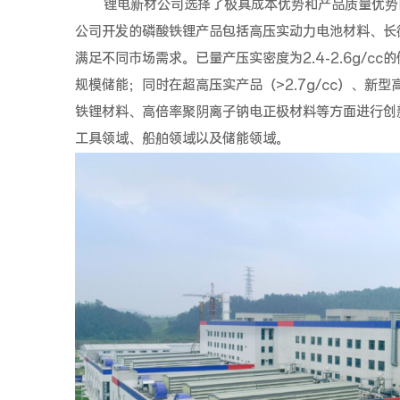
锂电新材公司选择了极具成本优势和产品质量优势
公司开发的磷酸铁锂产品包括高压实动力电池材料、长
满足不同市场需求。已量产压实密度为2.4-2.6g/
规模储能；同时在超高压实产品（>2.7g/cc）、新
铁锂材料、高倍率聚阴离子钠电正极材料等方面进行创
工具领域、船舶领域以及储能领域。