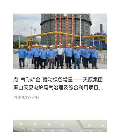
点“气”成“金”撬动绿色增量——天原集团
屏山天原电炉尾气治理及综合利用项目正
式投运
2026/07/20