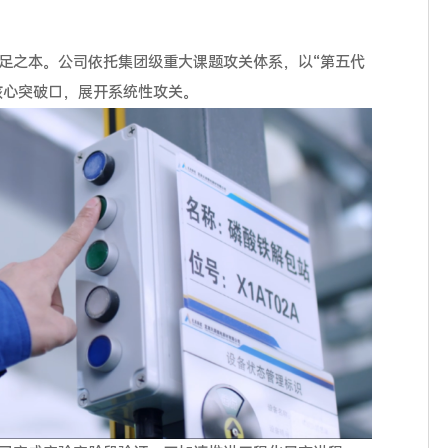
足之本。公司依托集团级重大课题攻关体系，以“第五代
核心突破口，展开系统性攻关。