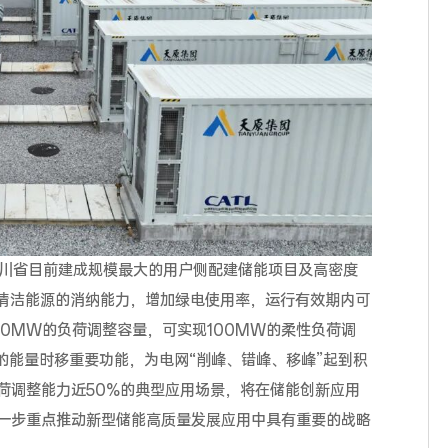
川省目前建成规模最大的用户侧配建储能项目及高密度
光清洁能源的消纳能力，增加绿电使用率，运行有效期内可
00MW的负荷调整容量，可实现100MW的柔性负荷调
”的能量时移重要功能，为电网“削峰、错峰、移峰”起到积
荷调整能力近50%的典型应用场景，将在储能创新应用
一步重点推动新型储能高质量发展应用中具有重要的战略