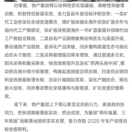
四季度，物产集团将以结构性优化强基础、策略性突破增
动能、机制性创新谋实效，全力发起年度目标冲刺攻势：一是矿
代工业务深化全球资源整合，锂矿板块强化海外优质矿源合作与
国内代工产能绑定，钛矿板块拓展海外一手矿源渠道并保障代加
工产能稳定释放；二是自有产品销售聚焦结构优化与渠道升级，
推动通用产品提效、差异化产品突破，同步重构渠道生态与强化
动态头寸管控；三是采购管理锚定降本增效，通过渠道多元化、
阳光采购和集采降本、物流效能提升及深化“抓两头细中间”,推
动供应商分类分级管理，构建起高效稳定供应链；四是供应链创
利业务拓展新增长极，启动片碱国际贸易、深化产融结合、孵化
新兴业务，同步推进塑化全链重构与新能源、矿化资源价值释
放。
接下来，物产集团上下将以更坚定的执行力、更高效的协
同力，把各项策略落到实处、抓出成效，为集团“两年强基、三
年拓展”战略落地提供坚实支撑，奋力夺取 2025 年生产经营目
标全面胜利。