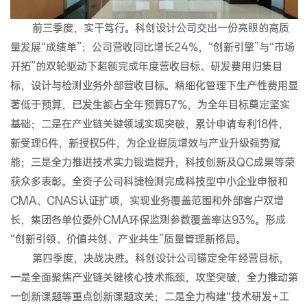
前三季度，实干笃行。科创设计公司交出一份亮眼的高质
量发展“成绩单”：公司营收同比增长24%，“创新引擎”与“市场
开拓”的双轮驱动下超额完成年度营收目标、研发费用归集目
标，设计与检测业务外部营收目标。精细化管理下生产性费用显
著低于预算，已发生额占全年预算57%，为全年目标奠定坚实
基础；二是在产业链关键领域实现突破，累计申请专利18件，
新受理6件，新授权5件，为企业提质增效与产业升级强势赋
能；三是全力推进技术实力锻造提升，科技创新及QC成果等荣
获众多表彰。全资子公司科捷检测完成科技型中小企业申报和
CMA、CNAS认证扩项，实现业务覆盖范围和外部客户双增
长，集团各单位委外CMA环保监测参数覆盖率达93%。形成
“创新引领、价值共创、产业共生”质量管理新格局。
第四季度，决战决胜。科创设计公司锚定全年经营目标，
一是全面聚焦产业链关键核心技术瓶颈，攻坚突破，全力推动第
一创新课题等重点创新课题攻关；二是全力构建“技术研发+工